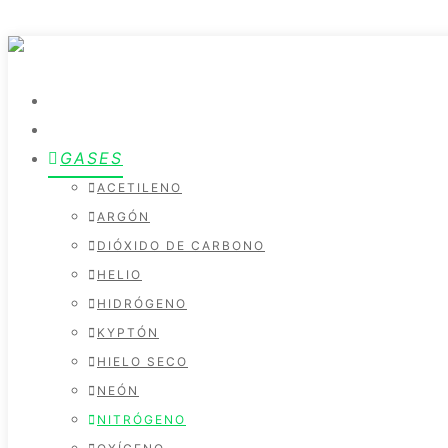
INICIO
VENTA MAQUINARIA
GASES
ACETILENO
ARGÓN
DIÓXIDO DE CARBONO
HELIO
HIDRÓGENO
KYPTÓN
HIELO SECO
NEÓN
NITRÓGENO