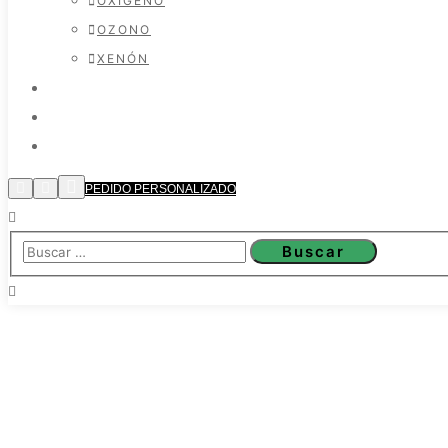
OXÍGENO
OZONO
XENÓN
MATERIALES
NOTICIAS
CONTACTO
PEDIDO PERSONALIZADO